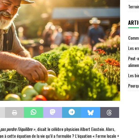
Terroi
ARTI
Commen
Les er
Peut-o
alimen
Les bi
Pourqu
pas perdre l’équilibre »
, disait le célèbre physicien Albert Einstein. Alors,
ion à cette équation de la vie qu’il a formulée ? L’équation « Ferme locale +