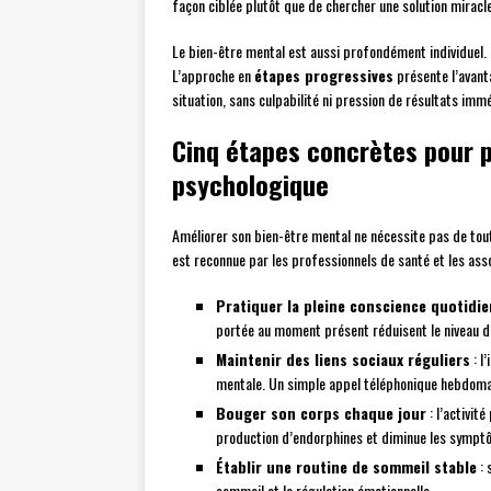
façon ciblée plutôt que de chercher une solution miracl
Le bien-être mental est aussi profondément individuel. 
L’approche en
étapes progressives
présente l’avant
situation, sans culpabilité ni pression de résultats imm
Cinq étapes concrètes pour p
psychologique
Améliorer son bien-être mental ne nécessite pas de tout
est reconnue par les professionnels de santé et les asso
Pratiquer la pleine conscience quotid
portée au moment présent réduisent le niveau d
Maintenir des liens sociaux réguliers
: l
mentale. Un simple appel téléphonique hebdomada
Bouger son corps chaque jour
: l’activi
production d’endorphines et diminue les sympt
Établir une routine de sommeil stable
: 
sommeil et la régulation émotionnelle.