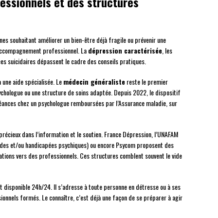
essionnels et des structures
es souhaitant améliorer un bien-être déjà fragile ou prévenir une
 accompagnement professionnel. La
dépression caractérisée
, les
es suicidaires dépassent le cadre des conseils pratiques.
 une aide spécialisée. Le
médecin généraliste
reste le premier
psychologue ou une structure de soins adaptée. Depuis 2022, le dispositif
séances chez un psychologue remboursées par l’Assurance maladie, sur
 précieux dans l’information et le soutien. France Dépression, l’UNAFAM
lades et/ou handicapées psychiques) ou encore Psycom proposent des
ations vers des professionnels. Ces structures comblent souvent le vide
st disponible 24h/24. Il s’adresse à toute personne en détresse ou à ses
onnels formés. Le connaître, c’est déjà une façon de se préparer à agir