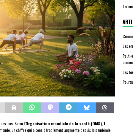
Terroi
ARTI
Commen
Les er
Peut-o
alimen
Les bi
Pourqu
ues-uns. Selon l’
Organisation mondiale de la santé (OMS)
,
1
 monde, un chiffre qui a considérablement augmenté depuis la pandémie