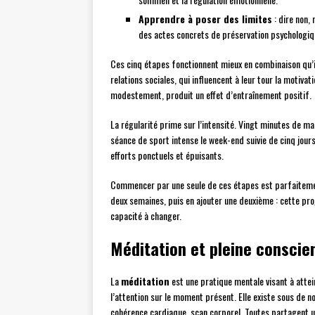
Apprendre à poser des limites
: dire non,
des actes concrets de préservation psychologiq
Ces cinq étapes fonctionnent mieux en combinaison qu’is
relations sociales, qui influencent à leur tour la motiva
modestement, produit un effet d’entraînement positif.
La régularité prime sur l’intensité. Vingt minutes de 
séance de sport intense le week-end suivie de cinq jour
efforts ponctuels et épuisants.
Commencer par une seule de ces étapes est parfaitement 
deux semaines, puis en ajouter une deuxième : cette pro
capacité à changer.
Méditation et pleine conscien
La
méditation
est une pratique mentale visant à atte
l’attention sur le moment présent. Elle existe sous de 
cohérence cardiaque, scan corporel. Toutes partagent un