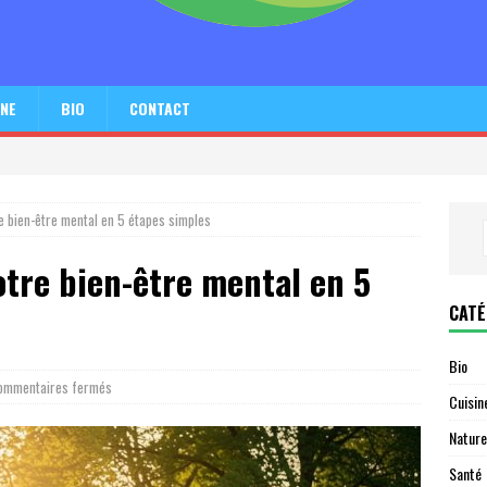
INE
BIO
CONTACT
 bien-être mental en 5 étapes simples
tre bien-être mental en 5
CATÉ
Bio
ommentaires fermés
Cuisin
Nature
Santé