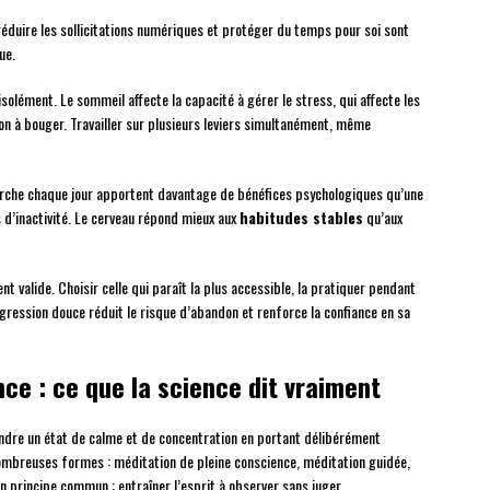
 réduire les sollicitations numériques et protéger du temps pour soi sont
ue.
olément. Le sommeil affecte la capacité à gérer le stress, qui affecte les
tion à bouger. Travailler sur plusieurs leviers simultanément, même
marche chaque jour apportent davantage de bénéfices psychologiques qu’une
s d’inactivité. Le cerveau répond mieux aux
habitudes stables
qu’aux
valide. Choisir celle qui paraît la plus accessible, la pratiquer pendant
gression douce réduit le risque d’abandon et renforce la confiance en sa
ce : ce que la science dit vraiment
indre un état de calme et de concentration en portant délibérément
nombreuses formes : méditation de pleine conscience, méditation guidée,
 principe commun : entraîner l’esprit à observer sans juger.