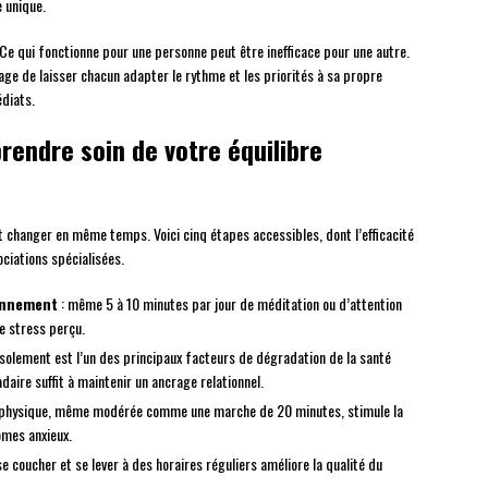
e unique.
Ce qui fonctionne pour une personne peut être inefficace pour une autre.
age de laisser chacun adapter le rythme et les priorités à sa propre
édiats.
rendre soin de votre équilibre
 changer en même temps. Voici cinq étapes accessibles, dont l’efficacité
ciations spécialisées.
iennement
: même 5 à 10 minutes par jour de méditation ou d’attention
e stress perçu.
’isolement est l’un des principaux facteurs de dégradation de la santé
ire suffit à maintenir un ancrage relationnel.
té physique, même modérée comme une marche de 20 minutes, stimule la
ômes anxieux.
se coucher et se lever à des horaires réguliers améliore la qualité du