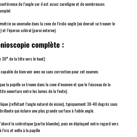
rconférence de l’angle car il est assez curviligne et de nombreuses
complet
trie ou anomalie dans la zone de l’irido-angle (où devrait se trouver le
 et l’éperon scléral (paroi externe).
onioscopie complète :
 30° de la tête vers le haut]
tre capable de bien voir avec ou sans correction pour cet examen.
ue la pupille se trouve dans la zone d’examen et que le faisceau de la
etite ouverture entre les lames de la fente).
oblique (reflétant l’angle naturel de vision), typiquement 30-40 degrés sous
 brillante qui éclaire une plus grande surface à faible angle.
’abord la sclérotique (partie blanche), puis en déplaçant notre regard vers
l’iris et enfin à la pupille