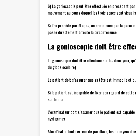
6) La gonioscopie peut être effectuée en procédant par é
mouvement au cours duquel les trois zones sont visuali
Si l’on procède par étapes, on commence par la paroi inte
passe directement à toute la circonférence.
La gonioscopie doit être eff
La gonioscopie doit être effectuée sur les deux yeux, q
du globe oculaire)
Le patient doit s’assurer que sa tête est immobile et que
Si le patient est incapable de fixer son regard de cette m
sur le mur
L’examinateur doit s’assurer que le patient est capable 
nystagmus
Afin d’éviter toute erreur de parallaxe, les deux yeux do