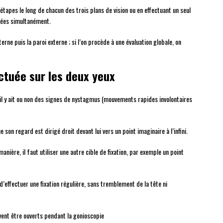
tapes le long de chacun des trois plans de vision ou en effectuant un seul
sées simultanément.
rne puis la paroi externe ; si l’on procède à une évaluation globale, on
ectuée sur les deux yeux
u’il y ait ou non des signes de nystagmus (mouvements rapides involontaires
 son regard est dirigé droit devant lui vers un point imaginaire à l’infini.
anière, il faut utiliser une autre cible de fixation, par exemple un point
d’effectuer une fixation régulière, sans tremblement de la tête ni
ivent être ouverts pendant la gonioscopie