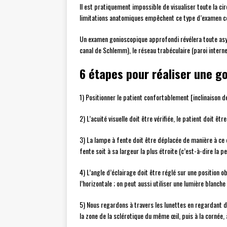
Il est pratiquement impossible de visualiser toute la ci
limitations anatomiques empêchent ce type d’examen 
Un examen gonioscopique approfondi révélera toute asymé
canal de Schlemm), le réseau trabéculaire (paroi interne)
6 étapes pour réaliser une g
1) Positionner le patient confortablement [inclinaison de
2) L’acuité visuelle doit être vérifiée, le patient doit ê
3) La lampe à fente doit être déplacée de manière à ce q
fente soit à sa largeur la plus étroite (c’est-à-dire la p
4) L’angle d’éclairage doit être réglé sur une position 
l’horizontale ; on peut aussi utiliser une lumière blanche
5) Nous regardons à travers les lunettes en regardant d
la zone de la sclérotique du même œil, puis à la cornée, à 