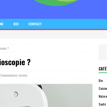
INE
BIO
CONTACT
copie ?
ioscopie ?
CATÉ
Commentaires fermés
Bio
Cuisin
Nature
Santé