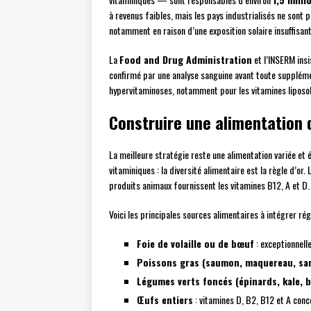
à revenus faibles, mais les pays industrialisés ne sont 
notamment en raison d’une exposition solaire insuffisant
La
Food and Drug Administration
et l’INSERM insi
confirmé par une analyse sanguine avant toute supplém
hypervitaminoses, notamment pour les vitamines liposol
Construire une alimentation 
La meilleure stratégie reste une alimentation variée et 
vitaminiques : la diversité alimentaire est la règle d’or
produits animaux fournissent les vitamines B12, A et D. 
Voici les principales sources alimentaires à intégrer ré
Foie de volaille ou de bœuf
: exceptionnell
Poissons gras (saumon, maquereau, sa
Légumes verts foncés (épinards, kale, b
Œufs entiers
: vitamines D, B2, B12 et A conc