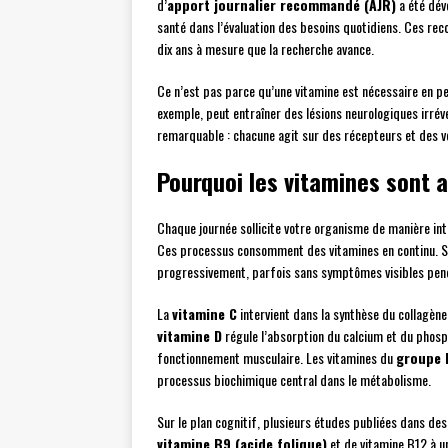
d’
apport journalier recommandé (AJR)
a été dév
santé dans l’évaluation des besoins quotidiens. Ces rec
dix ans à mesure que la recherche avance.
Ce n’est pas parce qu’une vitamine est nécessaire en pet
exemple, peut entraîner des lésions neurologiques irréve
remarquable : chacune agit sur des récepteurs et des v
Pourquoi les vitamines sont 
Chaque journée sollicite votre organisme de manière inte
Ces processus consomment des vitamines en continu. Sa
progressivement, parfois sans symptômes visibles pen
La
vitamine C
intervient dans la synthèse du collagène,
vitamine D
régule l’absorption du calcium et du phosph
fonctionnement musculaire. Les vitamines du
groupe 
processus biochimique central dans le métabolisme.
Sur le plan cognitif, plusieurs études publiées dans des
vitamine B9 (acide folique)
et de vitamine B12 à u