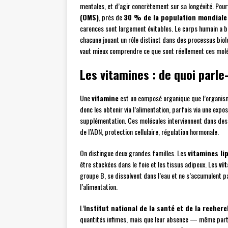
mentales, et d’agir concrètement sur sa longévité. Pourt
(OMS)
, près de
30 % de la population mondiale
carences sont largement évitables. Le corps humain a 
chacune jouant un rôle distinct dans des processus biol
vaut mieux comprendre ce que sont réellement ces molé
Les vitamines : de quoi parl
Une
vitamine
est un composé organique que l’organisme
donc les obtenir via l’alimentation, parfois via une expo
supplémentation. Ces molécules interviennent dans des
de l’ADN, protection cellulaire, régulation hormonale.
On distingue deux grandes familles. Les
vitamines li
être stockées dans le foie et les tissus adipeux. Les
vi
groupe B, se dissolvent dans l’eau et ne s’accumulent p
l’alimentation.
L’
Institut national de la santé et de la recher
quantités infimes, mais que leur absence — même parti