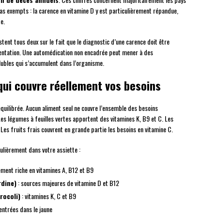
pas exempts : la carence en vitamine D y est particulièrement répandue,
e.
stent tous deux sur le fait que le diagnostic d’une carence doit être
entation. Une automédication non encadrée peut mener à des
ubles qui s’accumulent dans l’organisme.
qui couvre réellement vos besoins
équilibrée. Aucun aliment seul ne couvre l’ensemble des besoins
. Les légumes à feuilles vertes apportent des vitamines K, B9 et C. Les
Les fruits frais couvrent en grande partie les besoins en vitamine C.
gulièrement dans votre assiette :
ement riche en vitamines A, B12 et B9
rdine)
: sources majeures de vitamine D et B12
rocoli)
: vitamines K, C et B9
entrées dans le jaune