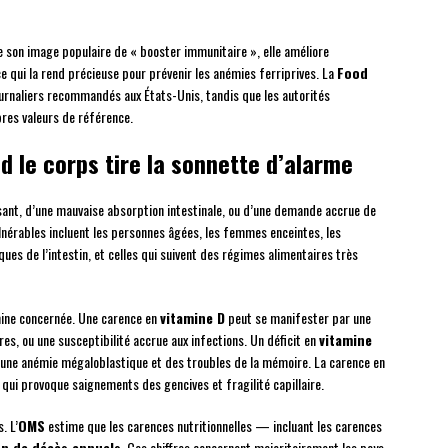
e son image populaire de « booster immunitaire », elle améliore
ce qui la rend précieuse pour prévenir les anémies ferriprives. La
Food
ournaliers recommandés aux États-Unis, tandis que les autorités
pres valeurs de référence.
d le corps tire la sonnette d’alarme
isant, d’une mauvaise absorption intestinale, ou d’une demande accrue de
lnérables incluent les personnes âgées, les femmes enceintes, les
es de l’intestin, et celles qui suivent des régimes alimentaires très
mine concernée. Une carence en
vitamine D
peut se manifester par une
es, ou une susceptibilité accrue aux infections. Un déficit en
vitamine
une anémie mégaloblastique et des troubles de la mémoire. La carence en
qui provoque saignements des gencives et fragilité capillaire.
. L’
OMS
estime que les carences nutritionnelles — incluant les carences
ion de décès annuels
. Ces chiffres concernent majoritairement les pays