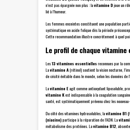
n’est pas épargnée non plus : la
vitamine D
joue un rôl
lié à l’humeur.
Les femmes enceintes constituent une population parti
systématique en acide folique dès la période préconcep
Cette recommandation illustre concrètement à quel poin
Le profil de chaque vitamine 
Les
13 vitamines essentielles
reconnues par la comm
La
vitamine A
(rétinol) soutient la vision nocturne, l’i
de cécité évitable dans le monde, selon les données de l
La
vitamine E
agit comme antioxydant liposoluble, pr
vitamine K
est indispensable à la coagulation sanguine 
santé, est systématiquement prévenu chez les nouveau-né
Du côté des vitamines hydrosolubles, la
vitamine B1 (
(niacine)
participe à la réparation de l’ADN. La
vitam
métabolisme des protéines. La
vitamine B12
, absente