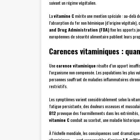
suivant un régime végétalien.
La
vitamine C
mérite une mention spéciale : au-delà d
l’absorption du fer non héminique (d’origine végétale), 
and Drug Administration (FDA)
fixe les apports j
européennes de sécurité alimentaire publient leurs pro
Carences vitaminiques : quan
Une
carence vitaminique
résulte d’un apport insuff
l’organisme non compensée. Les populations les plus vu
personnes souffrant de maladies inflammatoires chroniqu
restrictifs.
Les symptômes varient considérablement selon la vita
fatigue persistante, des douleurs osseuses et musculair
B12
provoque des fourmillements dans les extrémités, 
vitamine C
conduit au scorbut, une maladie historique 
À l’échelle mondiale, les conséquences sont dramatiques
vitaminiques — sont responsables d’environ
1,5 mill