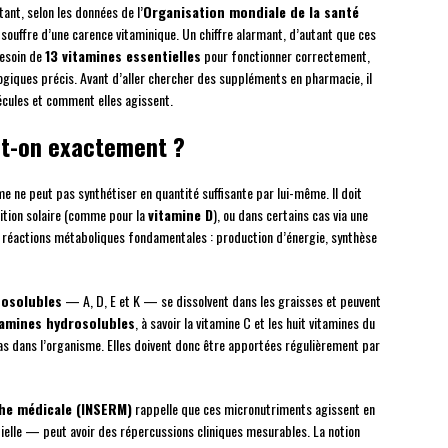
ant, selon les données de l’
Organisation mondiale de la santé
souffre d’une carence vitaminique. Un chiffre alarmant, d’autant que ces
besoin de
13 vitamines essentielles
pour fonctionner correctement,
ogiques précis. Avant d’aller chercher des suppléments en pharmacie, il
cules et comment elles agissent.
e-t-on exactement ?
 ne peut pas synthétiser en quantité suffisante par lui-même. Il doit
sition solaire (comme pour la
vitamine D
), ou dans certains cas via une
 réactions métaboliques fondamentales : production d’énergie, synthèse
posolubles
— A, D, E et K — se dissolvent dans les graisses et peuvent
tamines hydrosolubles
, à savoir la vitamine C et les huit vitamines du
as dans l’organisme. Elles doivent donc être apportées régulièrement par
che médicale (INSERM)
rappelle que ces micronutriments agissent en
elle — peut avoir des répercussions cliniques mesurables. La notion