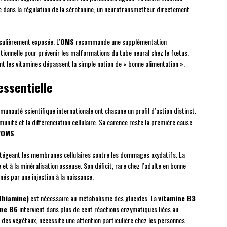
e dans la régulation de la sérotonine, un neurotransmetteur directement
culièrement exposée. L’
OMS
recommande une supplémentation
tionnelle pour prévenir les malformations du tube neural chez le fœtus.
t les vitamines dépassent la simple notion de « bonne alimentation ».
essentielle
unauté scientifique internationale ont chacune un profil d’action distinct.
mmunité et la différenciation cellulaire. Sa carence reste la première cause
’
OMS
.
otégeant les membranes cellulaires contre les dommages oxydatifs. La
et à la minéralisation osseuse. Son déficit, rare chez l’adulte en bonne
s par une injection à la naissance.
thiamine)
est nécessaire au métabolisme des glucides. La
vitamine B3
ine B6
intervient dans plus de cent réactions enzymatiques liées au
 des végétaux, nécessite une attention particulière chez les personnes