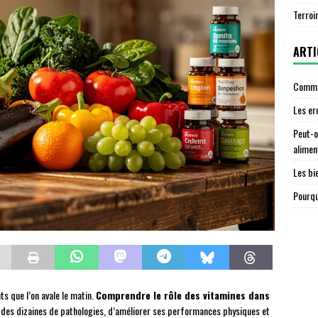
Terroi
ARTI
Commen
Les er
Peut-o
alimen
Les bi
Pourqu
s que l’on avale le matin.
Comprendre le rôle des vitamines dans
des dizaines de pathologies, d’améliorer ses performances physiques et