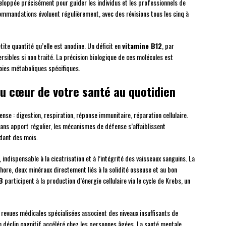
eloppée précisément pour guider les individus et les professionnels de
ommandations évoluent régulièrement, avec des révisions tous les cinq à
ite quantité qu’elle est anodine. Un déficit en
vitamine B12
, par
rsibles si non traité. La précision biologique de ces molécules est
oies métaboliques spécifiques.
au cœur de votre santé au quotidien
nse : digestion, respiration, réponse immunitaire, réparation cellulaire.
ns apport régulier, les mécanismes de défense s’affaiblissent
dant des mois.
 indispensable à la cicatrisation et à l’intégrité des vaisseaux sanguins. La
ore, deux minéraux directement liés à la solidité osseuse et au bon
B
participent à la production d’énergie cellulaire via le cycle de Krebs, un
 revues médicales spécialisées associent des niveaux insuffisants de
n déclin cognitif accéléré chez les personnes âgées. La santé mentale