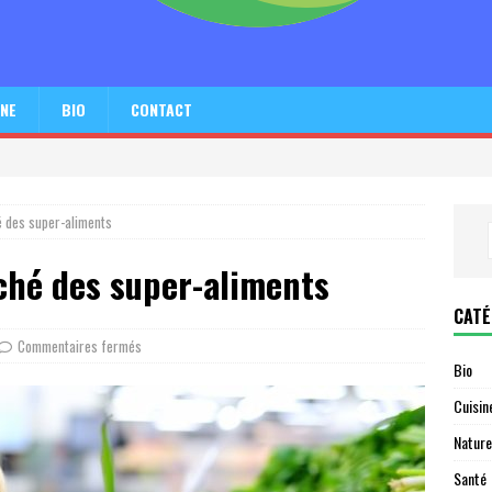
INE
BIO
CONTACT
é des super-aliments
aché des super-aliments
CATÉ
Commentaires fermés
Bio
Cuisin
Nature
Santé