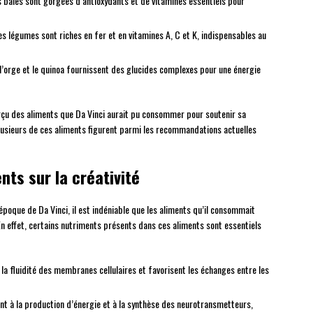
s baies sont gorgées d’antioxydants et de vitamines essentiels pour
s légumes sont riches en fer et en vitamines A, C et K, indispensables au
’orge et le quinoa fournissent des glucides complexes pour une énergie
erçu des aliments que Da Vinci aurait pu consommer pour soutenir sa
plusieurs de ces aliments figurent parmi les recommandations actuelles
nts sur la créativité
’époque de Da Vinci, il est indéniable que les aliments qu’il consommait
 En effet, certains nutriments présents dans ces aliments sont essentiels
à la fluidité des membranes cellulaires et favorisent les échanges entre les
ent à la production d’énergie et à la synthèse des neurotransmetteurs,