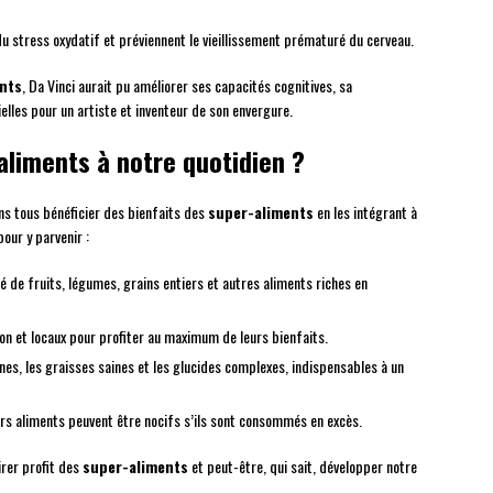
 du stress oxydatif et préviennent le vieillissement prématuré du cerveau.
nts
, Da Vinci aurait pu améliorer ses capacités cognitives, sa
elles pour un artiste et inventeur de son envergure.
liments à notre quotidien ?
ns tous bénéficier des bienfaits des
super-aliments
en les intégrant à
our y parvenir :
 de fruits, légumes, grains entiers et autres aliments riches en
ison et locaux pour profiter au maximum de leurs bienfaits.
ines, les graisses saines et les glucides complexes, indispensables à un
rs aliments peuvent être nocifs s’ils sont consommés en excès.
irer profit des
super-aliments
et peut-être, qui sait, développer notre