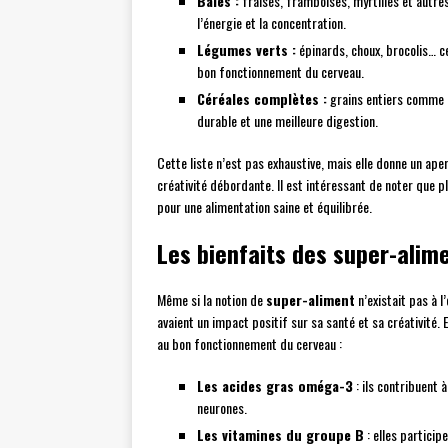
Baies :
fraises, framboises, myrtilles et autre
l’énergie et la concentration.
Légumes verts :
épinards, choux, brocolis… ce
bon fonctionnement du cerveau.
Céréales complètes :
grains entiers comme l
durable et une meilleure digestion.
Cette liste n’est pas exhaustive, mais elle donne un ap
créativité débordante. Il est intéressant de noter que 
pour une alimentation saine et équilibrée.
Les bienfaits des super-alime
Même si la notion de
super-aliment
n’existait pas à l
avaient un impact positif sur sa santé et sa créativité.
au bon fonctionnement du cerveau :
Les acides gras oméga-3
: ils contribuent 
neurones.
Les vitamines du groupe B
: elles particip