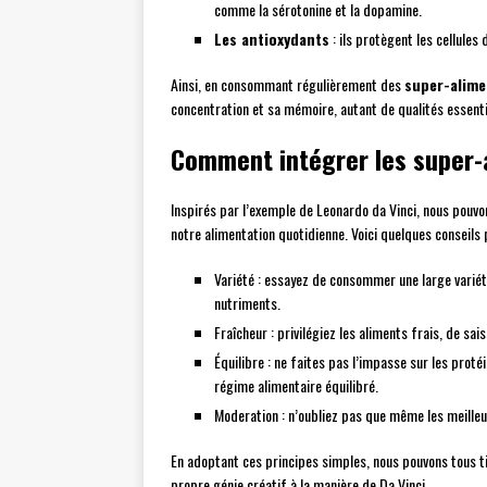
comme la sérotonine et la dopamine.
Les antioxydants
: ils protègent les cellules
Ainsi, en consommant régulièrement des
super-alime
concentration et sa mémoire, autant de qualités essenti
Comment intégrer les super-a
Inspirés par l’exemple de Leonardo da Vinci, nous pouvo
notre alimentation quotidienne. Voici quelques conseils p
Variété : essayez de consommer une large variété
nutriments.
Fraîcheur : privilégiez les aliments frais, de sa
Équilibre : ne faites pas l’impasse sur les proté
régime alimentaire équilibré.
Moderation : n’oubliez pas que même les meilleu
En adoptant ces principes simples, nous pouvons tous t
propre génie créatif à la manière de Da Vinci.