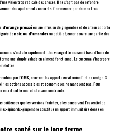
une vision trop radicale des choses. Il ne s’agit pas de refondre
sivement des ajustements concrets. Commencer par deux ou trois
s d’orange pressé
ou une infusion de gingembre et de citron apporte
poignée de
noix ou d’amandes
au petit-déjeuner couvre une partie des
curcuma s’installe rapidement. Une vinaigrette maison à base d’huile de
nsforme une simple salade en aliment fonctionnel. Le curcuma s’incorpore
omelettes.
andées par l’
OMS
, couvrent les apports en vitamine D et en oméga-3.
 : les options accessibles et économiques ne manquent pas. Pour
en entretient le microbiote sans contrainte.
s coûteuses que les versions fraîches, elles conservent l’essentiel de
tilles-épinards-gingembre constitue un apport immunitaire dense en
votre santé sur le long terme