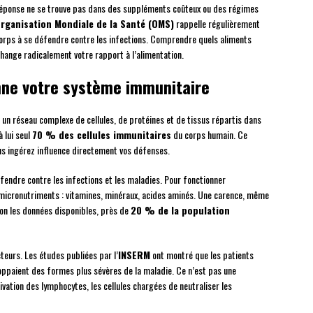
 réponse ne se trouve pas dans des suppléments coûteux ou des régimes
rganisation Mondiale de la Santé (OMS)
rappelle régulièrement
u corps à se défendre contre les infections. Comprendre quels aliments
hange radicalement votre rapport à l’alimentation.
nne votre système immunitaire
 un réseau complexe de cellules, de protéines et de tissus répartis dans
à lui seul
70 % des cellules immunitaires
du corps humain. Ce
ous ingérez influence directement vos défenses.
fendre contre les infections et les maladies. Pour fonctionner
micronutriments : vitamines, minéraux, acides aminés. Une carence, même
elon les données disponibles, près de
20 % de la population
eurs. Les études publiées par l’
INSERM
ont montré que les patients
oppaient des formes plus sévères de la maladie. Ce n’est pas une
vation des lymphocytes, les cellules chargées de neutraliser les