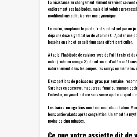
La résistance au changement alimentaire vient souvent d’
entièrement ses habitudes, mais d’introduire progres
modifications suffit à créer une dynamique.
Le matin, remplacer le jus de fruits industriel par un
ju
déjà une dose significative de vitamine C. Ajouter une 
besoins en zinc et en sélénium sans effort particulier.
À table, l’habitude de cuisiner avec de l’
ail frais
et du 
colza (riche en oméga-3), de citron et d’ail écrasé tra
naturellement dans les soupes, les currys ou même les 
Deux portions de
poissons gras
par semaine, recomm
Sardines en conserve, maquereau fumé ou saumon poché
l’intestin, un yaourt nature sans sucre ajouté au quotidi
Les
baies congelées
méritent une réhabilitation. Moin
leurs antioxydants après congélation. Un smoothie myr
moins de cinq minutes.
Ce que votre assiette dit de 