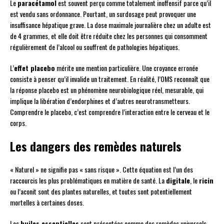
Le
paracétamol
est souvent perçu comme totalement inoffensif parce qu’il
est vendu sans ordonnance. Pourtant, un surdosage peut provoquer une
insuffisance hépatique grave. La dose maximale journalière chez un adulte est
de 4 grammes, et elle doit être réduite chez les personnes qui consomment
régulièrement de l’alcool ou souffrent de pathologies hépatiques.
L’
effet placebo
mérite une mention particulière. Une croyance erronée
consiste à penser qu’il invalide un traitement. En réalité, l’OMS reconnaît que
la réponse placebo est un phénomène neurobiologique réel, mesurable, qui
implique la libération d’endorphines et d’autres neurotransmetteurs.
Comprendre le placebo, c’est comprendre l’interaction entre le cerveau et le
corps.
Les dangers des remèdes naturels
« Naturel » ne signifie pas « sans risque ». Cette équation est l’un des
raccourcis les plus problématiques en matière de santé. La
digitale
, le
ricin
ou l’aconit sont des plantes naturelles, et toutes sont potentiellement
mortelles à certaines doses.
Les
huiles essentielles
sont présentées comme des remèdes universels