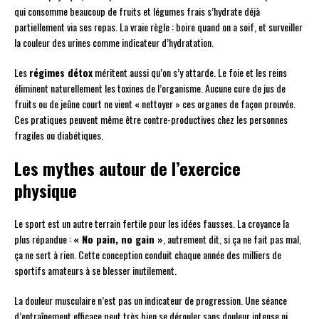
qui consomme beaucoup de fruits et légumes frais s’hydrate déjà
partiellement via ses repas. La vraie règle : boire quand on a soif, et surveiller
la couleur des urines comme indicateur d’hydratation.
Les
régimes détox
méritent aussi qu’on s’y attarde. Le foie et les reins
éliminent naturellement les toxines de l’organisme. Aucune cure de jus de
fruits ou de jeûne court ne vient « nettoyer » ces organes de façon prouvée.
Ces pratiques peuvent même être contre-productives chez les personnes
fragiles ou diabétiques.
Les mythes autour de l’exercice
physique
Le sport est un autre terrain fertile pour les idées fausses. La croyance la
plus répandue :
« No pain, no gain »
, autrement dit, si ça ne fait pas mal,
ça ne sert à rien. Cette conception conduit chaque année des milliers de
sportifs amateurs à se blesser inutilement.
La douleur musculaire n’est pas un indicateur de progression. Une séance
d’entraînement efficace peut très bien se dérouler sans douleur intense ni