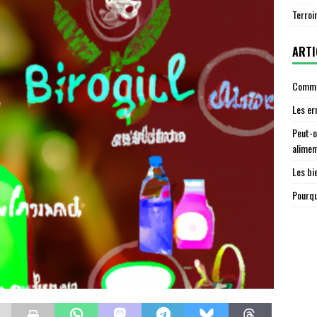
Terroi
ARTI
Commen
Les er
Peut-o
alimen
Les bi
Pourqu