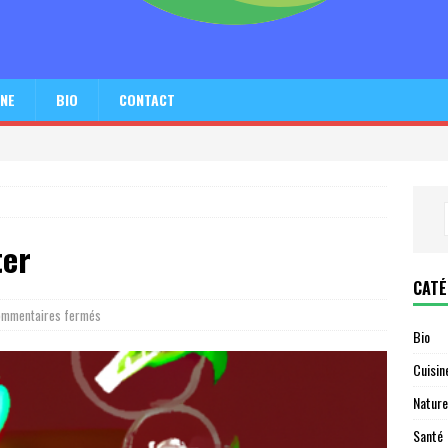
INE
BIO
CONTACT
ter
CATÉ
mmentaires fermés
Bio
Cuisin
Nature
Santé