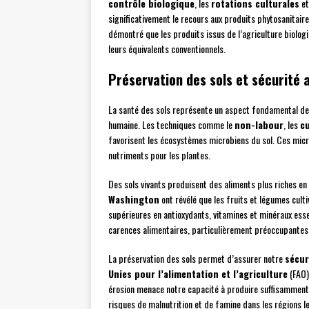
contrôle biologique
, les
rotations culturales
et
significativement le recours aux produits phytosanitair
démontré que les produits issus de l’agriculture biol
leurs équivalents conventionnels.
Préservation des sols et sécurité 
La santé des sols représente un aspect fondamental de 
humaine. Les techniques comme le
non-labour
, les
c
favorisent les écosystèmes microbiens du sol. Ces micr
nutriments pour les plantes.
Des sols vivants produisent des aliments plus riches e
Washington
ont révélé que les fruits et légumes cult
supérieures en antioxydants, vitamines et minéraux essen
carences alimentaires, particulièrement préoccupantes 
La préservation des sols permet d’assurer notre
sécur
Unies pour l’alimentation et l’agriculture
(FAO)
érosion menace notre capacité à produire suffisamment 
risques de malnutrition et de famine dans les régions le