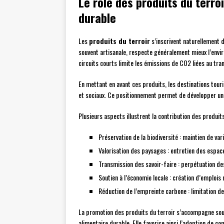
Le rôle des produits du terr
durable
Les
produits du terroir
s’inscrivent naturellement 
souvent artisanale, respecte généralement mieux l’envir
circuits courts limite les émissions de CO2 liées au tra
En mettant en avant ces produits, les destinations touri
et sociaux. Ce positionnement permet de développer un t
Plusieurs aspects illustrent la contribution des produit
Préservation de la biodiversité : maintien de var
Valorisation des paysages : entretien des espac
Transmission des savoir-faire : perpétuation de
Soutien à l’économie locale : création d’emplois 
Réduction de l’empreinte carbone : limitation d
La promotion des produits du terroir s’accompagne souve
alimentaire durable. Elle favorise ainsi l’adoption de 