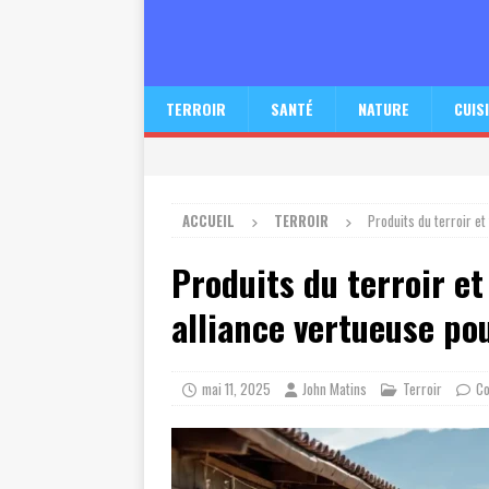
TERROIR
SANTÉ
NATURE
CUIS
ACCUEIL
TERROIR
Produits du terroir et
Produits du terroir et
alliance vertueuse pou
mai 11, 2025
John Matins
Terroir
Co