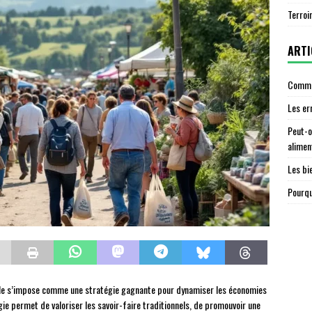
Terroi
ARTI
Commen
Les er
Peut-o
alimen
Les bi
Pourqu
ble s’impose comme une stratégie gagnante pour dynamiser les économies
ie permet de valoriser les savoir-faire traditionnels, de promouvoir une