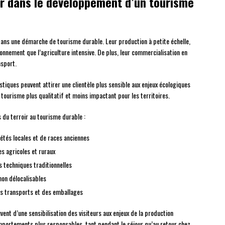
oir dans le développement d’un tourisme
dans une démarche de tourisme durable. Leur production à petite échelle,
onnement que l’agriculture intensive. De plus, leur commercialisation en
nsport.
stiques peuvent attirer une clientèle plus sensible aux enjeux écologiques
ourisme plus qualitatif et moins impactant pour les territoires.
s du terroir au tourisme durable :
iétés locales et de races anciennes
es agricoles et ruraux
s techniques traditionnelles
non délocalisables
es transports et des emballages
nt d’une sensibilisation des visiteurs aux enjeux de la production
comportements plus responsables, tant pendant le séjour qu’au retour chez