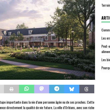
Terroi
ARTI
Commen
Les er
Peut-o
alimen
Les bi
Pourqu
étape importante dans la vie d'une personne âgée ou de ses proches. Cette
ence directement la qualité de vie future. La ville d'Orléans, avec son riche