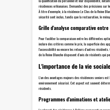
la qualification du personnel et leur disponibilité, n
résidences orléanaises. Demandez des précisions sur le
À titre d'exemple, à la résidence Le Clos de la Reine Bl
sécurité sont inclus, tandis que la restauration, le ména
Grille d'analyse comparative entre
Pour faciliter la comparaison entre les différentes options
inclure des critères comme le prix, la superficie des a
l'accessibilité ou encore les retours d'autres résident
de la Reine Blanche disposent d'avis de résidents qui pe
L'importance de la vie sociale
L'un des avantages majeurs des résidences seniors est la
environnement sécurisé. Cet aspect est souvent détermin
résidents.
Programmes d'animations et ateli
La plupart des résidences à Orléans proposent un progr