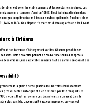
nsidérablement selon les établissements et les prestations incluses. Les
is, avec un prix moyen d'environ 1051€. Il est judicieux d'inclure dans
s charges supplémentaires liées aux services optionnels. Plusieurs aides
L, l'ALS ou l'APA. Ces dispositifs méritent d'être explorés en détail avant
iors à Orléans
s offrant des formules d'hébergement variées. Chacune possède ses
de tarifs. Cette diversité permet de trouver une solution adaptée à
ences économiques jusqu'aux établissements haut de gamme proposant des
essibilité
grandement la qualité de vie quotidienne. Certains établissements
és près du centre historique et bien desservis par les transports en
300 mètres. D'autres, comme Les Girandières, se trouvent dans le
 cadre plus paisible. L'accessibilité aux commerces et services est