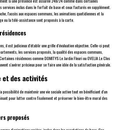
otamment si une présence est assurée 24h/24 comme dans certaines
s services inclus dans le forfait de base et ceux facturés en supplément.
anche, l'accès aux espaces communs, les animations quotidiennes et la
ge ou la télé-assistance sont proposés à la carte.
 résidences
, il est judicieux d'établir une grille d'évaluation objective. Celle-ci peut
ppartements, les services proposés, la qualité des espaces communs,
s. Certaines résidences comme DOMITYS Le Jardin Fleuri ou OVELIA Le Clos
uvent s'avérer précieux pour se faire une idée de la satisfaction générale.
 et des activités
 possibilité de maintenir une vie sociale active tout en bénéficiant d'un
ant pour lutter contre l'isolement et préserver le bien-être moral des
ers proposés
amme d'animations variées, inclus dans les prestations de base. Ces