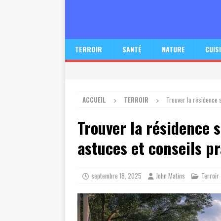
TERROIR
SANTÉ
NATURE
CUIS
ACCUEIL
TERROIR
Trouver la résidence s
Trouver la résidence s
astuces et conseils p
septembre 18, 2025
John Matins
Terroir