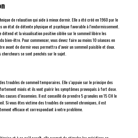
on
nique de relaxation qui aide à mieux dormir. Elle a été créé en 1960 par le
ans un état de détente physique et psychique favorable à l’endormissement.
détend et la visualisation positive ciblée sur le sommeil libère les
u bien-être. Pour commencer, vous devez faire au moins 10 séances en
lière avant de dormir vous permettra d’avoir un sommeil paisible et doux.
s chercheurs se sont penchés sur le sujet.
des troubles de sommeil temporaires. Elle s’appuie sur le principe des
t fortement mixés et ils vont guérir les symptômes provoqués à fort dose.
 les causes d’insomnies. Il est conseillé de prendre 5 granules en 15 CH le
il. Si vous êtes victime des troubles de sommeil chroniques, il est
tement efficace et correspondant à votre problème.
inoise et à ce qu’il paraît, elle permet de stimuler les méridiens en