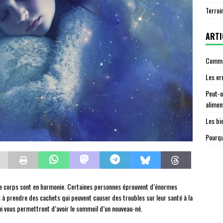
Terroi
ARTI
Commen
Les er
Peut-o
alimen
Les bi
Pourqu
re corps sont en harmonie. Certaines personnes éprouvent d’énormes
s à prendre des cachets qui peuvent causer des troubles sur leur santé à la
ui vous permettront d’avoir le sommeil d’un nouveau-né.