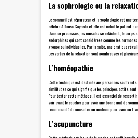
La sophrologie ou la relaxati
Le sommeil est réparateur et la sophrologie est une tech
célèbre Alfonso Caycedo et elle est induit le patient d
Dans ce processus, les muscles se relâchent, le corps se 
endorphines qui sont considérées comme les hormones d
groupe ou individuelles. Par la suite, une pratique régu
Les vertus de la relaxation sont nombreuses et plusieur
L’homéopathie
Cette technique est destinée aux personnes souffrants 
similitudes ce qui signifie que les principes actifs son
Pour tester cette méthode, il est essentiel de ressortir
soir avant le coucher pour avoir une bonne nuit de somme
recommandé de consulter un médecin pour avoir un trai
L’acupuncture
Cette méthode est issue de la médecine traditionnelle ch