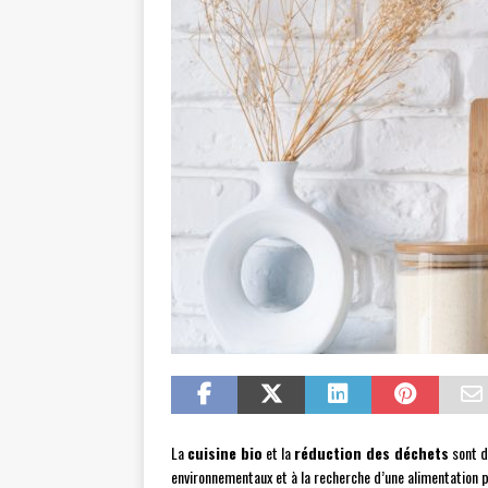
La
cuisine bio
et la
réduction des déchets
sont d
environnementaux et à la recherche d’une alimentation 