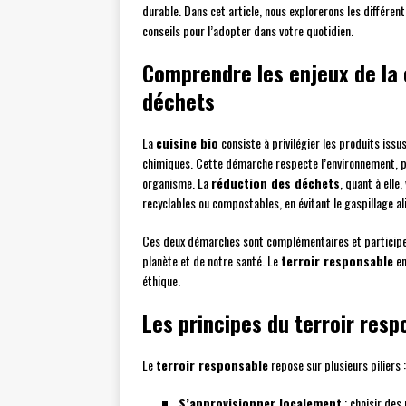
durable. Dans cet article, nous explorerons les différ
conseils pour l’adopter dans votre quotidien.
Comprendre les enjeux de la c
déchets
La
cuisine bio
consiste à privilégier les produits issu
chimiques. Cette démarche respecte l’environnement, pré
organisme. La
réduction des déchets
, quant à elle
recyclables ou compostables, en évitant le gaspillage al
Ces deux démarches sont complémentaires et participen
planète et de notre santé. Le
terroir responsable
en
éthique.
Les principes du terroir resp
Le
terroir responsable
repose sur plusieurs piliers :
S’approvisionner localement
: choisir des