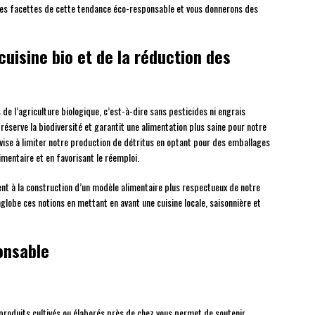
entes facettes de cette tendance éco-responsable et vous donnerons des
uisine bio et de la réduction des
s de l’agriculture biologique, c’est-à-dire sans pesticides ni engrais
serve la biodiversité et garantit une alimentation plus saine pour notre
, vise à limiter notre production de détritus en optant pour des emballages
imentaire et en favorisant le réemploi.
t à la construction d’un modèle alimentaire plus respectueux de notre
globe ces notions en mettant en avant une cuisine locale, saisonnière et
onsable
 produits cultivés ou élaborés près de chez vous permet de soutenir