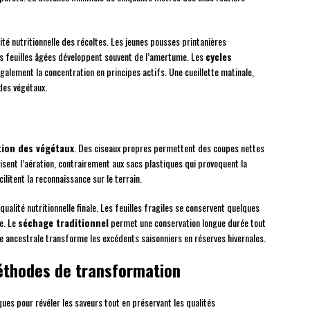
lité nutritionnelle des récoltes. Les jeunes pousses printanières
es feuilles âgées développent souvent de l’amertume. Les
cycles
galement la concentration en principes actifs. Une cueillette matinale,
 des végétaux.
tion des végétaux
. Des ciseaux propres permettent des coupes nettes
sent l’aération, contrairement aux sacs plastiques qui provoquent la
ilitent la reconnaissance sur le terrain.
ualité nutritionnelle finale. Les feuilles fragiles se conservent quelques
e. Le
séchage traditionnel
permet une conservation longue durée tout
e ancestrale transforme les excédents saisonniers en réserves hivernales.
méthodes de transformation
ues pour révéler les saveurs tout en préservant les qualités