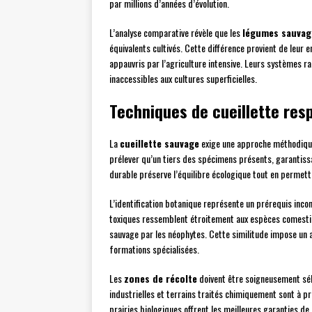
par millions d’années d’évolution.
L’analyse comparative révèle que les
légumes sauvag
équivalents cultivés. Cette différence provient de leur
appauvris par l’agriculture intensive. Leurs systèmes 
inaccessibles aux cultures superficielles.
Techniques de cueillette res
La
cueillette sauvage
exige une approche méthodique
prélever qu’un tiers des spécimens présents, garantissa
durable préserve l’équilibre écologique tout en permett
L’identification botanique représente un prérequis inco
toxiques ressemblent étroitement aux espèces comesti
sauvage par les néophytes. Cette similitude impose un
formations spécialisées.
Les
zones de récolte
doivent être soigneusement sél
industrielles et terrains traités chimiquement sont à p
prairies biologiques offrent les meilleures garanties d