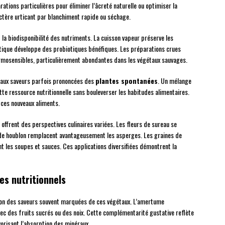
tions particulières pour éliminer l’âcreté naturelle ou optimiser la
ractère urticant par blanchiment rapide ou séchage.
la biodisponibilité des nutriments. La cuisson vapeur préserve les
ctique développe des probiotiques bénéfiques. Les préparations crues
rmosensibles, particulièrement abondantes dans les végétaux sauvages.
s aux saveurs parfois prononcées des
plantes spontanées
. Un mélange
ette ressource nutritionnelle sans bouleverser les habitudes alimentaires.
 ces nouveaux aliments.
 offrent des perspectives culinaires variées. Les fleurs de sureau se
 de houblon remplacent avantageusement les asperges. Les graines de
nt les soupes et sauces. Ces applications diversifiées démontrent la
es nutritionnels
ion des saveurs souvent marquées de ces végétaux. L’amertume
vec des fruits sucrés ou des noix. Cette complémentarité gustative reflète
vorisant l’absorption des minéraux.