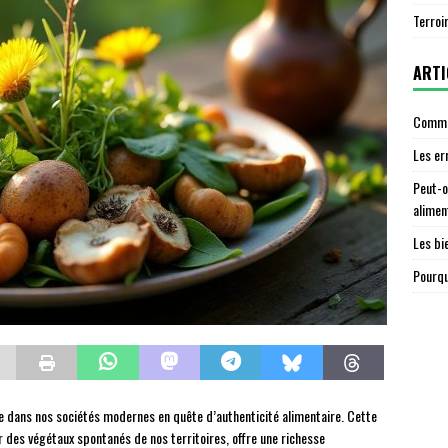
Terroi
ARTI
Commen
Les er
Peut-o
alimen
Les bi
Pourqu
 dans nos sociétés modernes en quête d’authenticité alimentaire. Cette
r des végétaux spontanés de nos territoires, offre une richesse