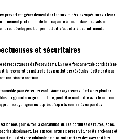
es
présentent généralement des teneurs minérales supérieures à leurs
 enracinement profond et de leur capacité à puiser dans des sols non
racinaires développés leur permettent d’accéder à des nutriments
pectueuses et sécuritaires
 et respectueuse de l’écosystème. La règle fondamentale consiste à ne
nt la régénération naturelle des populations végétales. Cette pratique
ant une récolte continue.
ntournable pour éviter les confusions dangereuses. Certaines plantes
bles. La
grande ciguë
, mortelle, peut être confondue avec le cerfeuil
 apprentissage rigoureux auprès d’experts confirmés ou par des
ectionnées pour éviter la contamination. Les bordures de routes, zones
roscrire absolument. Les espaces naturels préservés, forêts anciennes et
e pureté. La distance minimale de cinquante mètres des axes routiers