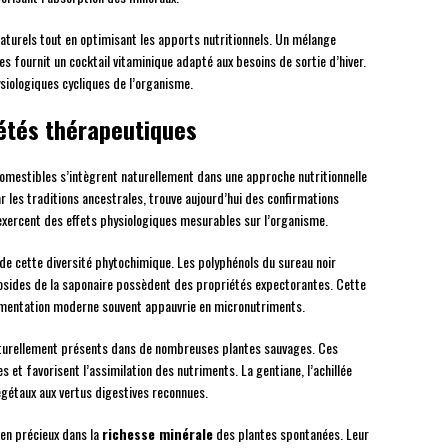
turels tout en optimisant les apports nutritionnels. Un mélange
es fournit un cocktail vitaminique adapté aux besoins de sortie d’hiver.
iologiques cycliques de l’organisme.
iétés thérapeutiques
mestibles s’intègrent naturellement dans une approche nutritionnelle
 les traditions ancestrales, trouve aujourd’hui des confirmations
exercent des effets physiologiques mesurables sur l’organisme.
de cette diversité phytochimique. Les polyphénols du sureau noir
nosides de la saponaire possèdent des propriétés expectorantes. Cette
mentation moderne souvent appauvrie en micronutriments.
aturellement présents dans de nombreuses plantes sauvages. Ces
et favorisent l’assimilation des nutriments. La gentiane, l’achillée
végétaux aux vertus digestives reconnues.
ien précieux dans la
richesse minérale
des plantes spontanées. Leur