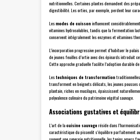
nutritionnelles. Certaines plantes demandent des prépara
digestibilité. Les orties, par exemple, perdent leur ca
Les
modes de cuisson
influencent considérablement 
vitamines hydrosolubles, tandis que la fermentation la
conservent intégralement les enzymes et vitamines the
L’incorporation progressive permet d’habituer le palai
de jeunes feuilles d’ortie avec des épinards introduit c
Cette approche graduelle facilite l’adoption durable de
Les
techniques de transformation
traditionnelles
transforment en beignets délicats, les jeunes pousses
plantain, riches en mucilages, épaississent naturelleme
polyvalence culinaire du patrimoine végétal sauvage.
Associations gustatives et équilibr
L’art de la
cuisine sauvage
réside dans l’harmonisat
caractéristique du pissenlit s’équilibre parfaitement a
souvent une synergie nutritionnelle, les tanins amers fa