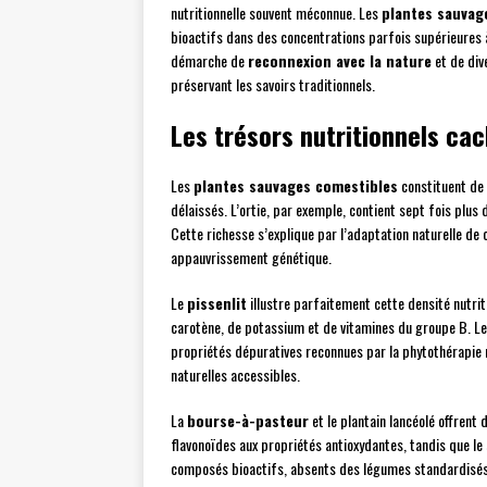
nutritionnelle souvent méconnue. Les
plantes sauvag
bioactifs dans des concentrations parfois supérieures à
démarche de
reconnexion avec la nature
et de div
préservant les savoirs traditionnels.
Les trésors nutritionnels cac
Les
plantes sauvages comestibles
constituent de 
délaissés. L’ortie, par exemple, contient sept fois plus
Cette richesse s’explique par l’adaptation naturelle de 
appauvrissement génétique.
Le
pissenlit
illustre parfaitement cette densité nutri
carotène, de potassium et de vitamines du groupe B. Les
propriétés dépuratives reconnues par la phytothérapi
naturelles accessibles.
La
bourse-à-pasteur
et le plantain lancéolé offrent
flavonoïdes aux propriétés antioxydantes, tandis que l
composés bioactifs, absents des légumes standardisés,