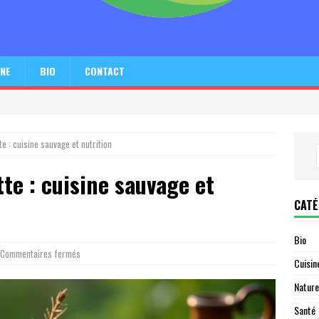
INE
BIO
CONTACT
te : cuisine sauvage et nutrition
tte : cuisine sauvage et
CATÉ
Bio
Commentaires fermés
Cuisin
Nature
Santé