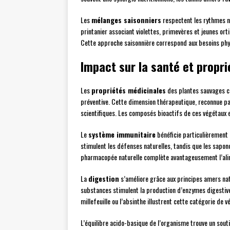
Les
mélanges saisonniers
respectent les rythmes na
printanier associant violettes, primevères et jeunes orti
Cette approche saisonnière correspond aux besoins phys
Impact sur la santé et propr
Les
propriétés médicinales
des plantes sauvages co
préventive. Cette dimension thérapeutique, reconnue par
scientifiques. Les composés bioactifs de ces végétaux 
Le
système immunitaire
bénéficie particulièrement 
stimulent les défenses naturelles, tandis que les sapo
pharmacopée naturelle complète avantageusement l’ali
La
digestion
s’améliore grâce aux principes amers n
substances stimulent la production d’enzymes digestives 
millefeuille ou l’absinthe illustrent cette catégorie de 
L’équilibre acido-basique de l’organisme trouve un sout