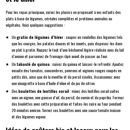
Pour les repas principaux, variez les plaisirs en proposant à vos enfants des
plats à base de légumes, céréales complètes et protéines animales ou
végétales. Voici quelques suggestions :
Un
gratin de légumes d’hiver
: coupez en rondelles des légumes tels
que les courges, les patates douces et les navets, puis disposez-les dans
un plat à gratin. Nappez le tout d’une béchamel légère réalisée avec du lait
d’avoine et parsemez de fromage râpé avant de passer au four.
Un
taboulé de quinoa
: cuisez du quinoa et laissez-le refroidir. Ajoutez
ensuite des tomates, concombres, poivrons et oignons rouges coupés en
petits dés, ainsi que de la menthe et du persil ciselés. Assaisonnez avec
une vinaigrette à base d’huile d’olive et de jus de citron.
Des
boulettes de lentilles corail
: mixez des lentilles corail cuites
avec un oignon, une gousse d’ail, du persil, du cumin et du paprika. Formez
des boulettes avec cette préparation et faites-les cuire au four pendant
20 minutes environ. Servez ces boulettes avec une sauce tomate maison
et des légumes vapeur.
Idées de goûters bio et locaux pour les