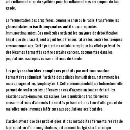
anti-inflammatoires de synthèse pour les inflammations chroniques de bas
grade.
La fermentation des crucifères, comme le chou ou le radis, transforme les
glucosinolates en
isothiocyanates actifs
aux propriétés
immunostimulantes. Ces molécules activent les enzymes de détoxification
hépatique de phase II, renforçant les défenses naturelles contre les toxiques
environnementaux. Cette protection cellulaire explique les effets préventifs
des légumes fermentés contre certains cancers, documentés dans les
populations asiatiques consommatrices de kimchi.
Les
polysaccharides complexes
produits par certaines souches
fermentaires stimulent l’activité des cellules immunitaires, notamment les
macrophages et les lymphocytes T. Cette immunomodulation bidirectionnelle
permet de renforcer les défenses en cas d’agression tout en évitant les
réactions auto-immunes excessives. Les populations traditionnelles
consommatrices d’aliments fermentés présentent des taux d’allergies et de
maladies auto-immunes inférieurs aux populations occidentales.
L’action synergique des probiotiques et des métabolites fermentaires régule
la production d’immunoglobulines, notamment les IgA sécrétoires qui