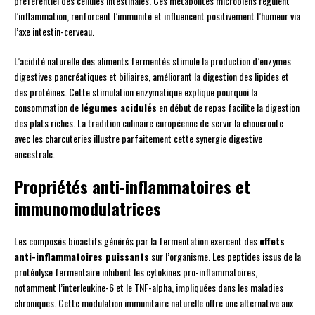
préférentiel des cellules intestinales. Ces métabolites microbiens régulent
l’inflammation, renforcent l’immunité et influencent positivement l’humeur via
l’axe intestin-cerveau.
L’acidité naturelle des aliments fermentés stimule la production d’enzymes
digestives pancréatiques et biliaires, améliorant la digestion des lipides et
des protéines. Cette stimulation enzymatique explique pourquoi la
consommation de
légumes acidulés
en début de repas facilite la digestion
des plats riches. La tradition culinaire européenne de servir la choucroute
avec les charcuteries illustre parfaitement cette synergie digestive
ancestrale.
Propriétés anti-inflammatoires et
immunomodulatrices
Les composés bioactifs générés par la fermentation exercent des
effets
anti-inflammatoires puissants
sur l’organisme. Les peptides issus de la
protéolyse fermentaire inhibent les cytokines pro-inflammatoires,
notamment l’interleukine-6 et le TNF-alpha, impliquées dans les maladies
chroniques. Cette modulation immunitaire naturelle offre une alternative aux