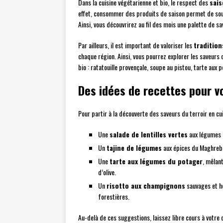
Dans la cuisine végétarienne et bio, le respect des
sai
effet, consommer des produits de saison permet de soute
Ainsi, vous découvrirez au fil des mois une palette de s
Par ailleurs, il est important de valoriser les
tradition
chaque région. Ainsi, vous pourrez explorer les saveurs 
bio : ratatouille provençale, soupe au pistou, tarte aux 
Des idées de recettes pour vo
Pour partir à la découverte des saveurs du terroir en cu
Une
salade de lentilles vertes
aux légumes r
Un
tajine de légumes
aux épices du Maghreb 
Une
tarte aux légumes du potager
, mêlan
d’olive.
Un
risotto aux champignons
sauvages et h
forestières.
Au-delà de ces suggestions, laissez libre cours à votre