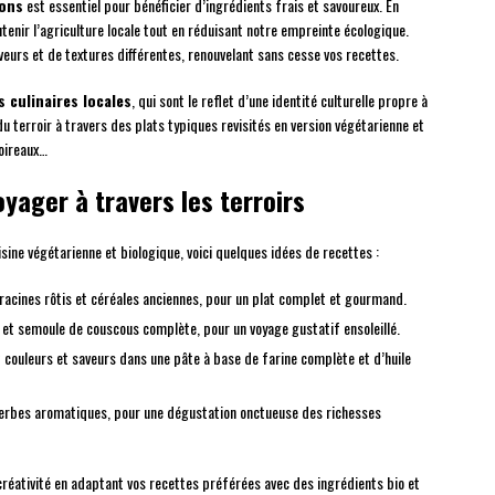
sons
est essentiel pour bénéficier d’ingrédients frais et savoureux. En
nir l’agriculture locale tout en réduisant notre empreinte écologique.
aveurs et de textures différentes, renouvelant sans cesse vos recettes.
s culinaires locales
, qui sont le reflet d’une identité culturelle propre à
du terroir à travers des plats typiques revisités en version végétarienne et
poireaux…
yager à travers les terroirs
isine végétarienne et biologique, voici quelques idées de recettes :
acines rôtis et céréales anciennes, pour un plat complet et gourmand.
et semoule de couscous complète, pour un voyage gustatif ensoleillé.
t couleurs et saveurs dans une pâte à base de farine complète et d’huile
erbes aromatiques, pour une dégustation onctueuse des richesses
 créativité en adaptant vos recettes préférées avec des ingrédients bio et