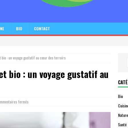
INE
BIO
CONTACT
 bio : un voyage gustatif au cœur des terroirs
t bio : un voyage gustatif au
CATÉ
Bio
mmentaires fermés
Cuisin
Nature
Santé