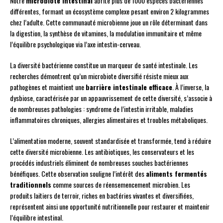
Notre
microbiote intestinal
abrite plus de 1000 espèces bactériennes
différentes, formant un écosystème complexe pesant environ 2 kilogrammes
chez l’adulte. Cette communauté microbienne joue un rôle déterminant dans
la digestion, la synthèse de vitamines, la modulation immunitaire et même
l’équilibre psychologique via l’axe intestin-cerveau.
La diversité bactérienne constitue un marqueur de santé intestinale. Les
recherches démontrent qu’un microbiote diversifié résiste mieux aux
pathogènes et maintient une
barrière intestinale efficace
. À l’inverse, la
dysbiose, caractérisée par un appauvrissement de cette diversité, s’associe à
de nombreuses pathologies : syndrome de l’intestin irritable, maladies
inflammatoires chroniques, allergies alimentaires et troubles métaboliques.
L’alimentation moderne, souvent standardisée et transformée, tend à réduire
cette diversité microbienne. Les antibiotiques, les conservateurs et les
procédés industriels éliminent de nombreuses souches bactériennes
bénéfiques. Cette observation souligne l’intérêt des
aliments fermentés
traditionnels
comme sources de réensemencement microbien. Les
produits laitiers de terroir, riches en bactéries vivantes et diversifiées,
représentent ainsi une opportunité nutritionnelle pour restaurer et maintenir
l’équilibre intestinal.