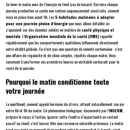
Se lever le matin avec de l’énergie ne tient pas du hasard. Derrière chaque
journée productive se cache une routine soigneusement construite, souvent
mise en place bien avant 9h. Les
5 habitudes matinales à adopter
pour une journée pleine d’énergie
que nous allons détailler ici
s’appuient sur des données solides en matière de
santé physique et
mentale
. L’
Organisation mondiale de la santé (OMS)
rappelle
régulièrement que les comportements quotidiens influencent directement
notre vitalité globale. Ce n’est pas une question de volonté surhumaine : c’est
une affaire de régularité et de choix simples, répétés chaque matin. Voici
comment transformer vos premières heures en véritable carburant pour le
reste de la journée.
Pourquoi le matin conditionne toute
votre journée
Le
cortisol
, souvent appelé hormone du stress, atteint naturellement son pic
entre 6h et 8h du matin. Ce phénomène biologique, documenté par l’
INSERM
,
prépare le corps à l’action. Ignorer cette fenêtre d’opportunité en restant
passif au réveil, c’est laisser filer une ressource naturelle précieuse. Le matin
n’est pas juste un moment de transition entre le sommeil et le travail : c’est