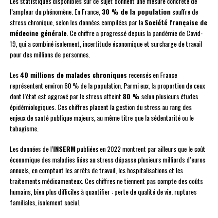
Les statistiques disponibles sur ce sujet donnent une mesure concrète de
l’ampleur du phénomène. En France,
30 % de la population
souffre de
stress chronique, selon les données compilées par la
Société française de
médecine générale
. Ce chiffre a progressé depuis la pandémie de Covid-
19, qui a combiné isolement, incertitude économique et surcharge de travail
pour des millions de personnes.
Les
40 millions de malades chroniques
recensés en France
représentent environ 60 % de la population. Parmi eux, la proportion de ceux
dont l’état est aggravé par le stress atteint
80 %
selon plusieurs études
épidémiologiques. Ces chiffres placent la gestion du stress au rang des
enjeux de santé publique majeurs, au même titre que la sédentarité ou le
tabagisme.
Les données de l’
INSERM
publiées en 2022 montrent par ailleurs que le coût
économique des maladies liées au stress dépasse plusieurs milliards d’euros
annuels, en comptant les arrêts de travail, les hospitalisations et les
traitements médicamenteux. Ces chiffres ne tiennent pas compte des coûts
humains, bien plus difficiles à quantifier : perte de qualité de vie, ruptures
familiales, isolement social.