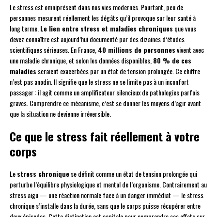
Le stress est omniprésent dans nos vies modernes. Pourtant, peu de
personnes mesurent réellement les dégâts qu’il provoque sur leur santé à
long terme.
Le lien entre stress et maladies chroniques
que vous
devez connaître est aujourd’hui documenté par des dizaines d’études
scientifiques sérieuses. En France,
40 millions de personnes
vivent avec
une maladie chronique, et selon les données disponibles,
80 % de ces
maladies
seraient exacerbées par un état de tension prolongée. Ce chiffre
n’est pas anodin. Il signifie que le stress ne se limite pas à un inconfort
passager : il agit comme un amplificateur silencieux de pathologies parfois
graves. Comprendre ce mécanisme, c’est se donner les moyens d’agir avant
que la situation ne devienne irréversible.
Ce que le stress fait réellement à votre
corps
Le
stress chronique
se définit comme un état de tension prolongée qui
perturbe l’équilibre physiologique et mental de l’organisme. Contrairement au
stress aigu — une réaction normale face à un danger immédiat — le stress
chronique s’installe dans la durée, sans que le corps puisse récupérer entre
deux épisodes. Cette distinction est capitale pour comprendre ses effets sur