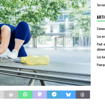
Terroi
ARTI
Commen
Les er
Peut-o
alimen
Les bi
Pourqu