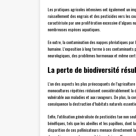
Les pratiques agricoles intensives ont également un impa
ruissellement des engrais et des pesticides vers les c
caractérisée par une prolifération excessive d’algues 
nombreuses espèces aquatiques.
En outre, la contamination des nappes phréatiques par l
humaine. L’exposition à long terme à ces contaminants 
neurologiques, des problèmes hormonaux et même certa
La perte de biodiversité rés
L’un des aspects les plus préoccupants de l’agriculture 
monocultures répétées réduisent considérablement la di
vulnérable aux maladies et aux ravageurs. De plus, la c
conséquence la destruction d’habitats naturels essent
Enfin, l’utilisation généralisée de pesticides tue non s
bénéfiques, tels que les abeilles et les papillons, dont 
disparition de ces pollinisateurs menace directement l