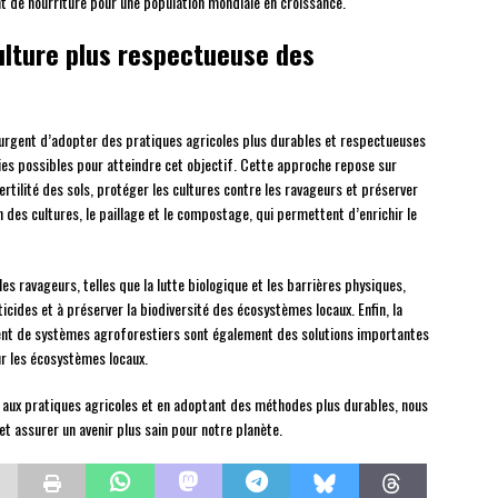
 de nourriture pour une population mondiale en croissance.
ulture plus respectueuse des
 urgent d’adopter des pratiques agricoles plus durables et respectueuses
ies possibles pour atteindre cet objectif. Cette approche repose sur
fertilité des sols, protéger les cultures contre les ravageurs et préserver
n des cultures, le paillage et le compostage, qui permettent d’enrichir le
es ravageurs, telles que la lutte biologique et les barrières physiques,
icides et à préserver la biodiversité des écosystèmes locaux. Enfin, la
ment de systèmes agroforestiers sont également des solutions importantes
ur les écosystèmes locaux.
 aux pratiques agricoles et en adoptant des méthodes plus durables, nous
t assurer un avenir plus sain pour notre planète.