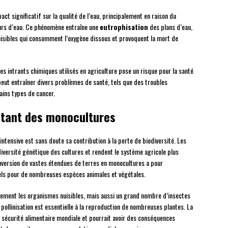
ct significatif sur la qualité de l’eau, principalement en raison du
ours d’eau. Ce phénomène entraîne une
eutrophisation
des plans d’eau,
nuisibles qui consomment l’oxygène dissous et provoquent la mort de
es intrants chimiques utilisés en agriculture pose un risque pour la santé
peut entraîner divers problèmes de santé, tels que des troubles
ins types de cancer.
ultant des monocultures
intensive est sans doute sa contribution à la perte de biodiversité. Les
versité génétique des cultures et rendent le système agricole plus
onversion de vastes étendues de terres en monocultures a pour
iels pour de nombreuses espèces animales et végétales.
eulement les organismes nuisibles, mais aussi un grand nombre d’insectes
la pollinisation est essentielle à la reproduction de nombreuses plantes. La
a sécurité alimentaire mondiale et pourrait avoir des conséquences