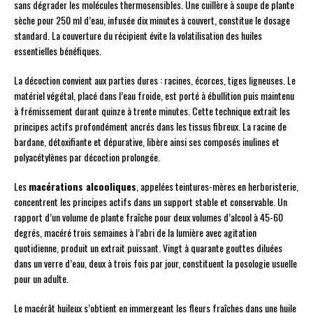
sans dégrader les molécules thermosensibles. Une cuillère à soupe de plante
sèche pour 250 ml d’eau, infusée dix minutes à couvert, constitue le dosage
standard. La couverture du récipient évite la volatilisation des huiles
essentielles bénéfiques.
La décoction convient aux parties dures : racines, écorces, tiges ligneuses. Le
matériel végétal, placé dans l’eau froide, est porté à ébullition puis maintenu
à frémissement durant quinze à trente minutes. Cette technique extrait les
principes actifs profondément ancrés dans les tissus fibreux. La racine de
bardane, détoxifiante et dépurative, libère ainsi ses composés inulines et
polyacétylènes par décoction prolongée.
Les
macérations alcooliques
, appelées teintures-mères en herboristerie,
concentrent les principes actifs dans un support stable et conservable. Un
rapport d’un volume de plante fraîche pour deux volumes d’alcool à 45-60
degrés, macéré trois semaines à l’abri de la lumière avec agitation
quotidienne, produit un extrait puissant. Vingt à quarante gouttes diluées
dans un verre d’eau, deux à trois fois par jour, constituent la posologie usuelle
pour un adulte.
Le macérât huileux s’obtient en immergeant les fleurs fraîches dans une huile