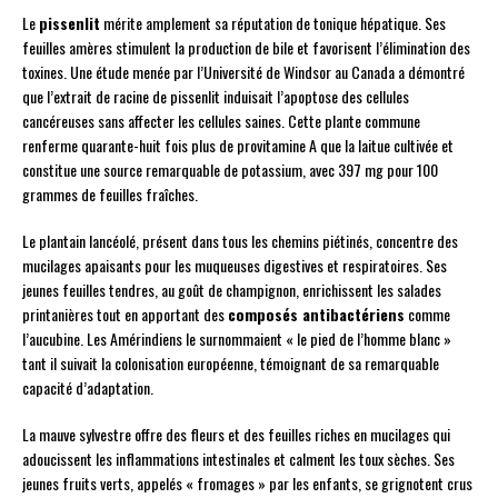
Le
pissenlit
mérite amplement sa réputation de tonique hépatique. Ses
feuilles amères stimulent la production de bile et favorisent l’élimination des
toxines. Une étude menée par l’Université de Windsor au Canada a démontré
que l’extrait de racine de pissenlit induisait l’apoptose des cellules
cancéreuses sans affecter les cellules saines. Cette plante commune
renferme quarante-huit fois plus de provitamine A que la laitue cultivée et
constitue une source remarquable de potassium, avec 397 mg pour 100
grammes de feuilles fraîches.
Le plantain lancéolé, présent dans tous les chemins piétinés, concentre des
mucilages apaisants pour les muqueuses digestives et respiratoires. Ses
jeunes feuilles tendres, au goût de champignon, enrichissent les salades
printanières tout en apportant des
composés antibactériens
comme
l’aucubine. Les Amérindiens le surnommaient « le pied de l’homme blanc »
tant il suivait la colonisation européenne, témoignant de sa remarquable
capacité d’adaptation.
La mauve sylvestre offre des fleurs et des feuilles riches en mucilages qui
adoucissent les inflammations intestinales et calment les toux sèches. Ses
jeunes fruits verts, appelés « fromages » par les enfants, se grignotent crus