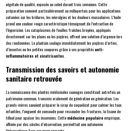
végétale de qualité, exposée au soleil durant trois semaines. Cette
préparation convient particulièrement au millepertuis pour les applications
cutanées sur les brûlures, les névralgies et les douleurs musculaires. L’huile
prend une couleur rouge caractéristique témoignant de l’extraction de
l’hypericine. Les cataplasmes de feuilles fraîches broyées, appliqués
directement sur les plaies ou les piqûres, offrent une solution d’urgence lors
des randonnées. Le plantain soulage immédiatement les piqûres d’orties,
d’insectes ou les petites coupures grâce à ses propriétés
anti-
inflammatoires et cicatrisantes
.
Transmission des savoirs et autonomie
sanitaire retrouvée
La connaissance des plantes médicinales sauvages constituait autrefois un
patrimoine commun, transmis oralement de génération en génération. Les
grands-mères savaient préparer le sirop de coquelicot pour calmer les toux
infantiles, l’onguent de consoude pour ressouder les fractures, la tisane de
tilleul pour apaiser les insomnies. Cette
médecine populaire
empirique,
affinée par des siècles d’observation, permettait une autonomie
thérapeutique face aux maux courants.