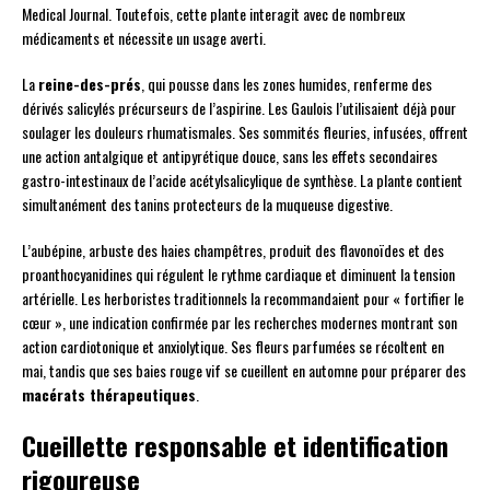
Medical Journal. Toutefois, cette plante interagit avec de nombreux
médicaments et nécessite un usage averti.
La
reine-des-prés
, qui pousse dans les zones humides, renferme des
dérivés salicylés précurseurs de l’aspirine. Les Gaulois l’utilisaient déjà pour
soulager les douleurs rhumatismales. Ses sommités fleuries, infusées, offrent
une action antalgique et antipyrétique douce, sans les effets secondaires
gastro-intestinaux de l’acide acétylsalicylique de synthèse. La plante contient
simultanément des tanins protecteurs de la muqueuse digestive.
L’aubépine, arbuste des haies champêtres, produit des flavonoïdes et des
proanthocyanidines qui régulent le rythme cardiaque et diminuent la tension
artérielle. Les herboristes traditionnels la recommandaient pour « fortifier le
cœur », une indication confirmée par les recherches modernes montrant son
action cardiotonique et anxiolytique. Ses fleurs parfumées se récoltent en
mai, tandis que ses baies rouge vif se cueillent en automne pour préparer des
macérats thérapeutiques
.
Cueillette responsable et identification
rigoureuse