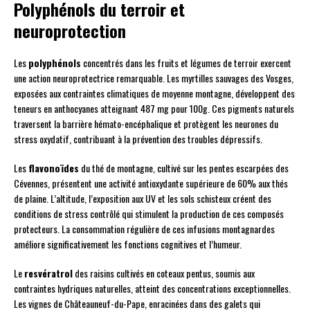
Polyphénols du terroir et
neuroprotection
Les
polyphénols
concentrés dans les fruits et légumes de terroir exercent
une action neuroprotectrice remarquable. Les myrtilles sauvages des Vosges,
exposées aux contraintes climatiques de moyenne montagne, développent des
teneurs en anthocyanes atteignant 487 mg pour 100g. Ces pigments naturels
traversent la barrière hémato-encéphalique et protègent les neurones du
stress oxydatif, contribuant à la prévention des troubles dépressifs.
Les
flavonoïdes
du thé de montagne, cultivé sur les pentes escarpées des
Cévennes, présentent une activité antioxydante supérieure de 60% aux thés
de plaine. L’altitude, l’exposition aux UV et les sols schisteux créent des
conditions de stress contrôlé qui stimulent la production de ces composés
protecteurs. La consommation régulière de ces infusions montagnardes
améliore significativement les fonctions cognitives et l’humeur.
Le
resvératrol
des raisins cultivés en coteaux pentus, soumis aux
contraintes hydriques naturelles, atteint des concentrations exceptionnelles.
Les vignes de Châteauneuf-du-Pape, enracinées dans des galets qui