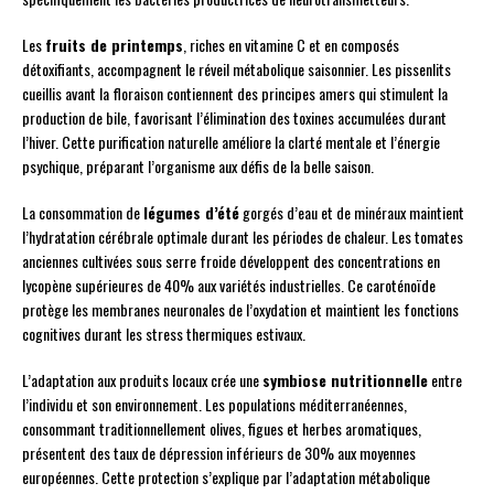
Les
fruits de printemps
, riches en vitamine C et en composés
détoxifiants, accompagnent le réveil métabolique saisonnier. Les pissenlits
cueillis avant la floraison contiennent des principes amers qui stimulent la
production de bile, favorisant l’élimination des toxines accumulées durant
l’hiver. Cette purification naturelle améliore la clarté mentale et l’énergie
psychique, préparant l’organisme aux défis de la belle saison.
La consommation de
légumes d’été
gorgés d’eau et de minéraux maintient
l’hydratation cérébrale optimale durant les périodes de chaleur. Les tomates
anciennes cultivées sous serre froide développent des concentrations en
lycopène supérieures de 40% aux variétés industrielles. Ce caroténoïde
protège les membranes neuronales de l’oxydation et maintient les fonctions
cognitives durant les stress thermiques estivaux.
L’adaptation aux produits locaux crée une
symbiose nutritionnelle
entre
l’individu et son environnement. Les populations méditerranéennes,
consommant traditionnellement olives, figues et herbes aromatiques,
présentent des taux de dépression inférieurs de 30% aux moyennes
européennes. Cette protection s’explique par l’adaptation métabolique