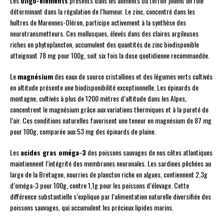
Les
oligo-éléments
présents dans les aliments du terroir jouent un rôle
déterminant dans la régulation de l’humeur. Le zinc, concentré dans les
huîtres de Marennes-Oléron, participe activement à la synthèse des
neurotransmetteurs. Ces mollusques, élevés dans des claires argileuses
riches en phytoplancton, accumulent des quantités de zinc biodisponible
atteignant 78 mg pour 100g, soit six fois la dose quotidienne recommandée.
Le
magnésium
des eaux de source cristallines et des légumes verts cultivés
en altitude présente une biodisponibilité exceptionnelle. Les épinards de
montagne, cultivés à plus de 1200 mètres d’altitude dans les Alpes,
concentrent le magnésium grâce aux variations thermiques et à la pureté de
l’air. Ces conditions naturelles favorisent une teneur en magnésium de 87 mg
pour 100g, comparée aux 53 mg des épinards de plaine.
Les
acides gras oméga-3
des poissons sauvages de nos côtes atlantiques
maintiennent l’intégrité des membranes neuronales. Les sardines pêchées au
large de la Bretagne, nourries de plancton riche en algues, contiennent 2,3g
d’oméga-3 pour 100g, contre 1,1g pour les poissons d’élevage. Cette
différence substantielle s’explique par l’alimentation naturelle diversifiée des
poissons sauvages, qui accumulent les précieux lipides marins.