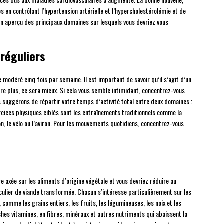
s en contrôlant l’hypertension artérielle et l’hypercholestérolémie et de
un aperçu des principaux domaines sur lesquels vous devriez vous
réguliers
modéré cinq fois par semaine. Il est important de savoir qu’il s’agit d’un
e plus, ce sera mieux. Si cela vous semble intimidant, concentrez-vous
us suggérons de répartir votre temps d’activité total entre deux domaines :
ercices physiques ciblés sont les entraînements traditionnels comme la
on, le vélo ou l’aviron. Pour les mouvements quotidiens, concentrez-vous
e axée sur les aliments d’origine végétale et vous devriez réduire au
ulier de viande transformée. Chacun s’intéresse particulièrement sur les
 comme les grains entiers, les fruits, les légumineuses, les noix et les
iches vitamines, en fibres, minéraux et autres nutriments qui abaissent la