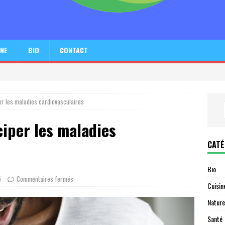
INE
BIO
CONTACT
er les maladies cardiovasculaires
ciper les maladies
CATÉ
Bio
é
Commentaires fermés
Cuisin
Nature
Santé