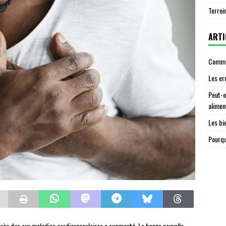
Terroi
ARTI
Commen
Les er
Peut-o
alimen
Les bi
Pourqu
cès dus aux maladies cardiovasculaires a augmenté. La bonne nouvelle,