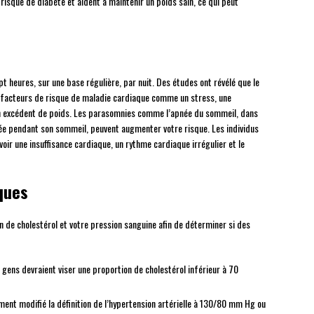
e risque de diabète et aident à maintenir un poids sain, ce qui peut
heures, sur une base régulière, par nuit. Des études ont révélé que le
s facteurs de risque de maladie cardiaque comme un stress, une
un excédent de poids. Les parasomnies comme l’apnée du sommeil, dans
ée pendant son sommeil, peuvent augmenter votre risque. Les individus
oir une insuffisance cardiaque, un rythme cardiaque irrégulier et le
ques
 de cholestérol et votre pression sanguine afin de déterminer si des
 gens devraient viser une proportion de cholestérol inférieur à 70
ment modifié la définition de l’hypertension artérielle à 130/80 mm Hg ou