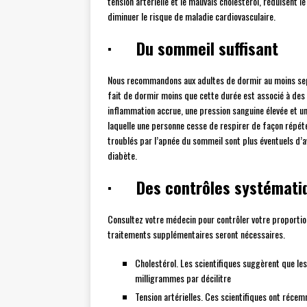
tension artérielle et le mauvais cholestérol, réduisent l
diminuer le risque de maladie cardiovasculaire.
· Du sommeil suffisant
Nous recommandons aux adultes de dormir au moins sept 
fait de dormir moins que cette durée est associé à de
inflammation accrue, une pression sanguine élevée et 
laquelle une personne cesse de respirer de façon répét
troublés par l’apnée du sommeil sont plus éventuels d’av
diabète.
· Des contrôles systémati
Consultez votre médecin pour contrôler votre proportion
traitements supplémentaires seront nécessaires.
Cholestérol. Les scientifiques suggèrent que les
milligrammes par décilitre
Tension artérielles. Ces scientifiques ont récem