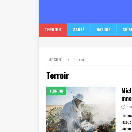
TERROIR
SANTÉ
NATURE
CUIS
ACCUEIL
Terroir
Terroir
Miel
TERROIR
inno
mar
Découvr
insoup
savour