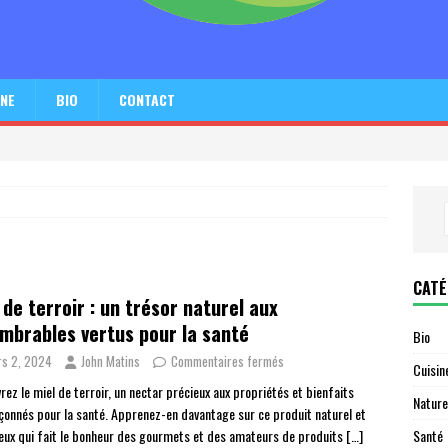
INE
BIO
CONTACT
CATÉ
 de terroir : un trésor naturel aux
mbrables vertus pour la santé
Bio
s 2, 2024
John Matins
Commentaires fermés
Cuisin
ez le miel de terroir, un nectar précieux aux propriétés et bienfaits
Nature
çonnés pour la santé. Apprenez-en davantage sur ce produit naturel et
Santé
eux qui fait le bonheur des gourmets et des amateurs de produits
[…]