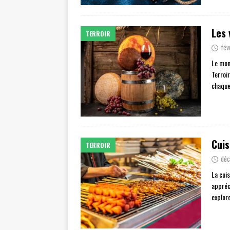
Les 
TERROIR
fév
Le mond
Terroi
chaque
Cuis
TERROIR
déc
La cuis
appréci
explore