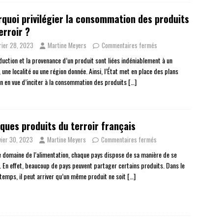
quoi privilégier la consommation des produits
erroir ?
rier 28, 2023
Martine Meyers
Commentaires fermés
duction et la provenance d’un produit sont liées indéniablement à un
, une localité ou une région donnée. Ainsi, l’État met en place des plans
on en vue d’inciter à la consommation des produits
[…]
ques produits du terroir français
vier 30, 2023
Martine Meyers
Commentaires fermés
e domaine de l’alimentation, chaque pays dispose de sa manière de se
r. En effet, beaucoup de pays peuvent partager certains produits. Dans le
emps, il peut arriver qu’un même produit ne soit
[…]