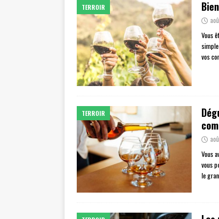
Bien
TERROIR
aoû
Vous ê
simple
vos co
Dégu
TERROIR
com
aoû
Vous a
vous p
le gran
Les 