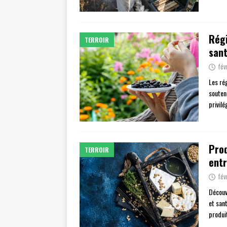
Régi
TERROIR
san
fév
Les ré
souten
privilé
Prod
TERROIR
entr
fév
Découv
et sant
produit