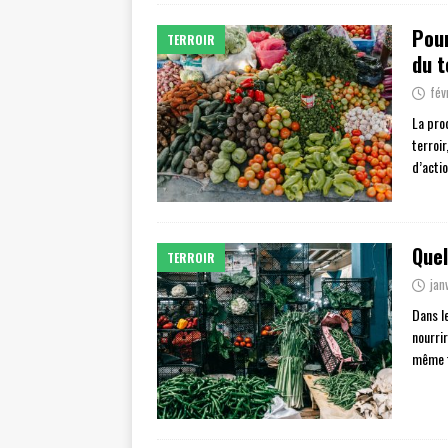
Pour
TERROIR
du t
fév
La pro
terroir
d’acti
Quel
TERROIR
jan
Dans l
nourri
même t