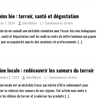
vins bio : terroir, santé et dégustation
rier 7, 2024
John Matins
Commentaires fermés
e du vin connaît une véritable révolution avec l’essor des vins biologiques.
r, santé et dégustation sont les maîtres mots de cette tendance qui gagne
 jour en popularité auprès des amateurs et professionnels.
[…]
ine locale : redécouvrir les saveurs du terroir
embre 9, 2023
John Matins
Commentaires fermés
ine locale est un véritable trésor qui mérite d’être redécouvert pour
er la richesse des saveurs de nos régions. Cet article vous invite à
r les délices du terroir et à valoriser les produits
[…]