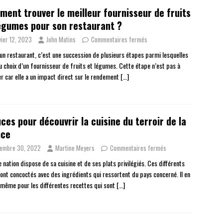
ent trouver le meilleur fournisseur de fruits
égumes pour son restaurant ?
vier 12, 2023
John Matins
Commentaires fermés
 un restaurant, c’est une succession de plusieurs étapes parmi lesquelles
du choix d’un fournisseur de fruits et légumes. Cette étape n’est pas à
er car elle a un impact direct sur le rendement
[…]
ces pour découvrir la cuisine du terroir de la
nce
embre 30, 2022
Martine Meyers
Commentaires fermés
 nation dispose de sa cuisine et de ses plats privilégiés. Ces différents
sont concoctés avec des ingrédients qui ressortent du pays concerné. Il en
 même pour les différentes recettes qui sont
[…]