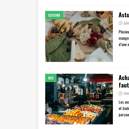
Astu
CUISINE
jui
Plusie
mangeo
d’une 
Acha
BIO
faut
mar
Les av
et bio
personn