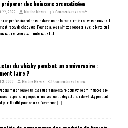
 préparer des boissons aromatisées
t 22, 2022
Martine Meyers
Commentaires fermés
tes un professionnel dans le domaine de la restauration ou vous aimez tout
ment recevoir chez vous. Pour cela, vous aimez proposer à vos clients ou à
nvives ou encore aux membres de
[…]
ster du whisky pendant un anniversaire :
ment faire ?
t 9, 2022
Martine Meyers
Commentaires fermés
vez du mal à trouver un cadeau d’anniversaire pour votre ami ? Notez que
ouvez toujours lui proposer une séance de dégustation de whisky pendant
d jour. Il suffit pour cela de l’emmener
[…]
motifs de consommer des produits du terroir