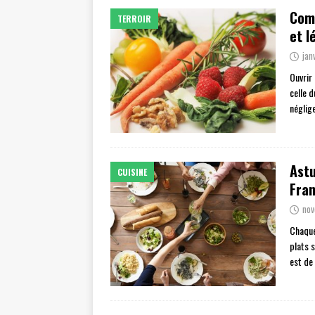
Comm
TERROIR
et l
jan
Ouvrir
celle 
néglig
Astu
CUISINE
Fra
nov
Chaque
plats 
est de