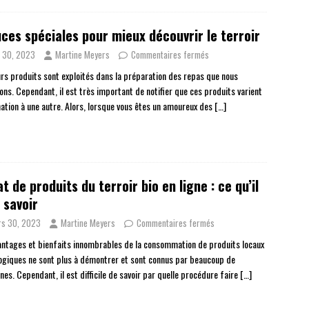
ces spéciales pour mieux découvrir le terroir
n 30, 2023
Martine Meyers
Commentaires fermés
urs produits sont exploités dans la préparation des repas que nous
ns. Cependant, il est très important de notifier que ces produits varient
nation à une autre. Alors, lorsque vous êtes un amoureux des
[…]
t de produits du terroir bio en ligne : ce qu’il
 savoir
s 30, 2023
Martine Meyers
Commentaires fermés
antages et bienfaits innombrables de la consommation de produits locaux
logiques ne sont plus à démontrer et sont connus par beaucoup de
es. Cependant, il est difficile de savoir par quelle procédure faire
[…]