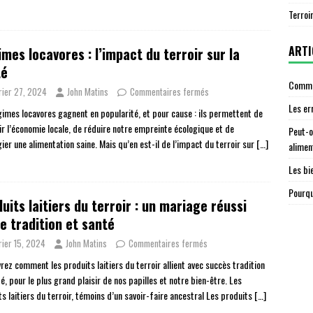
Terroi
ARTI
mes locavores : l’impact du terroir sur la
té
Commen
rier 27, 2024
John Matins
Commentaires fermés
Les er
gimes locavores gagnent en popularité, et pour cause : ils permettent de
ir l’économie locale, de réduire notre empreinte écologique et de
Peut-o
gier une alimentation saine. Mais qu’en est-il de l’impact du terroir sur
[…]
alimen
Les bi
Pourqu
uits laitiers du terroir : un mariage réussi
e tradition et santé
rier 15, 2024
John Matins
Commentaires fermés
rez comment les produits laitiers du terroir allient avec succès tradition
é, pour le plus grand plaisir de nos papilles et notre bien-être. Les
s laitiers du terroir, témoins d’un savoir-faire ancestral Les produits
[…]